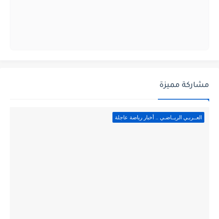
مشاركة مميزة
العــربـي الريــاضـي .. أخبار رياضة عاجلة