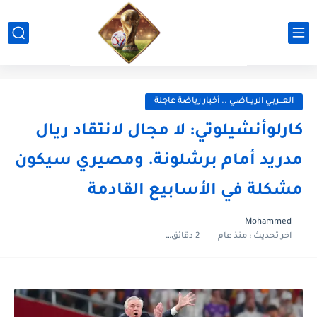
العــربـي الريــاضـي .. أخبار رياضة عاجلة
كارلوأنشيلوتي: لا مجال لانتقاد ريال
مدريد أمام برشلونة. ومصيري سيكون
مشكلة في الأسابيع القادمة
Mohammed
اخر تحديث :
منذ عام
2 دقائق للقراءة