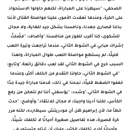
الصحفي: "سيطرنا على المباراة، لكنهم حاولوا الاستحواذ
على الكرة، وعندها تعقدت الأمور، علينا مواصلة القتال لأننا
بذلنا قصارى جهدنا، ونافسنا بشكل جيد للغاية، ولا مجال
للشكوى، كنا أقرب للفوز من منافسنا."وأضاف: "فضّلتُ
إشراك مبابي في الشوط الثاني، عندما تراجعت وتيرة اللعب
قليلًا، لم يستطع مواصلة اللعب طوال المباراة، ولهذا
السبب خرج في الشوط الثاني لقد لعب دقائق رائعة."وتابع:
"في الشوط الثاني، حاولنا التقدم من الخلف أكثر، وعندما
خففوا الضغط قليلًا، نجحنا في ذلك، قدمنا ​​مباراة جيدة جدًا
في الشوط الثاني."وشدد: "يؤسفني أننا لم نتمكن من رفع
الكأس، لكننا أدينا واجبنا، لا مجال للانتقاد".وأوضح: "حدث
خطأ ما، لأن إبراهيم ظن أن مودريتش سيطارده، لكنه مرر
كرة قصيرة، هذه تفاصيل صغيرة أحيانًا لا تكلفك شيئًا،
وأحيانًا أخرى تكلفك الكثير، عليك أن ترتاح وتستمر في