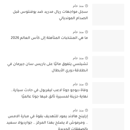
منذ عام
سجل مواجهات ريال مدريد ضد يوفنتوس قبل
الصدام المونديالي
منذ عام
ما هي المنتخبات المتأهلة إلى كأس العالم 2026
منذ عام
تشيلسي يتفوق ماليًا على باريس سان جيرمان في
انطلاقة دوري الأبطال
منذ عام
وفاة ديوجو جوتا لاعب ليفربول في حادث سيارة..
نهاية حزينة لمسيرة تألق فيها جوتا عالميًا
منذ عام
إرلينج هالاند يعود للتهديف بقوة في مبارة الامس
.. ومرموش لا يصلح بهذا المركز .. جوارديولا سعيد
بالصفقات الجديدة