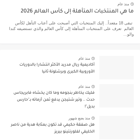
منذ عام
ما هي المنتخبات المتأهلة إلى كأس العالم 2026
تبقى 18 مقعداً.. إليك المنتخبات التي أصبحت على أعتاب التأهل لكأس
العالم تعرف على المنتخبات المتأهلة إلى كأس العالم والذي تستضيفه كندا
والو...
منذ عام
أكاديمية ريال مدريد الأكثر انتشارا بالدوريات
الأوروبية الكبرى وبرشلونة ثانيا
منذ عام
فليك يخاطر بنجومه وما كان يخشاه فابريجاس
حدث .. وتير شتيجن يدفع ثمن أزماته بـ"حارس
بديل"!
منذ بضع شهور
هل صفقة حكيمي قد تكون بمثابة هدية من ناصر
الخليفي لفلورنتينو بيريز