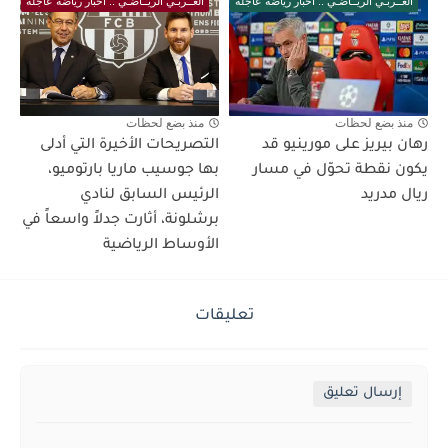
العــربـي الريــاضـي .. أخبار رياضة عاجلة
العــربـي الريــاضـي .. أخبار رياضة عاجلة
منذ بضع لحظات
منذ بضع لحظات
رهان بيريز على مورينيو قد
التصريحات الأخيرة التي أدلى
يكون نقطة تحوّل في مسار
بها جوسيب ماريا بارتوميو،
ريال مدريد
الرئيس السابق لنادي
برشلونة، أثارت جدلاً واسعاً في
الأوساط الرياضية
تعليقات
إرسال تعليق