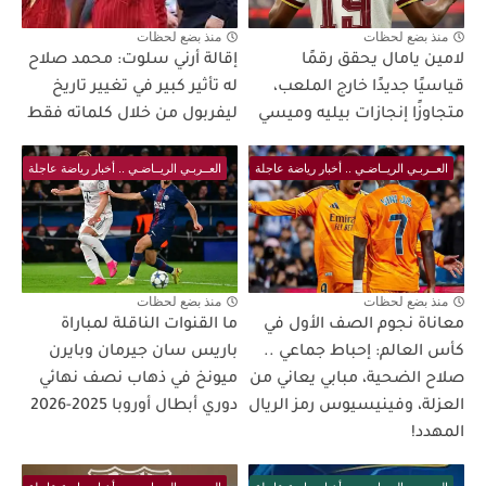
منذ بضع لحظات
منذ بضع لحظات
لامين يامال يحقق رقمًا
إقالة أرني سلوت: محمد صلاح
قياسيًا جديدًا خارج الملعب،
له تأثير كبير في تغيير تاريخ
متجاوزًا إنجازات بيليه وميسي
ليفربول من خلال كلماته فقط
العــربـي الريــاضـي .. أخبار رياضة عاجلة
العــربـي الريــاضـي .. أخبار رياضة عاجلة
منذ بضع لحظات
منذ بضع لحظات
معاناة نجوم الصف الأول في
ما القنوات الناقلة لمباراة
كأس العالم: إحباط جماعي ..
باريس سان جيرمان وبايرن
صلاح الضحية، مبابي يعاني من
ميونخ في ذهاب نصف نهائي
العزلة، وفينيسيوس رمز الريال
دوري أبطال أوروبا 2025-2026
المهدد!