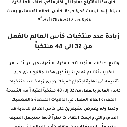
كان هذا الاقتراح مفاجئاً لي أكثر منكم، أعتقد أنها فكرة
سيئة، إنها ليست فكرة جيدة لكأس العالم نفسها، وليست
فكرة جيدة لتصفياتنا أيضاً”.
زيادة عدد منتخبات كأس العالم بالفعل
من 32 إلى 48 منتخباً
وتابع: “لذلك، لا أؤيد تلك الفكرة، لا أعرف من أين أتت، من
الغريب أننا لم نعلم شيئاً قبل هذا المقترح الذي جرى
تقديمه في نهاية اجتماع “فيفا”.وجرى زيادة عدد منتخبات
كأس العالم بالفعل من 32 إلى 48 منتخباً اعتباراً من النسخة
المقررة العام المقبل في الولايات المتحدة والمكسيك
وكندا.ولم يعترض تشيفرين على كأس العالم للأندية هذا
العام، والتي واجهت انتقادات نظراً لأنها ستجعل الصيف