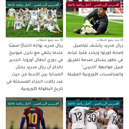
العــربـي الريــاضـي .. أخبار رياضة عاجلة
العــربـي الريــاضـي .. أخبار رياضة عاجلة
منذ بضع لحظات
منذ بضع لحظات
ريال مدريد يكشف تفاصيل
ريال مدريد يواجه اختبارًا صعبًا
إصابة كورتوا ويحدد فترة غيابه،
عندما يلتقي مع بايرن ميونيخ
في تطور يشكل صدمة للفريق
في دوري أبطال أوروبا، الجدير
قبيل مواجهة "الديربي"
بالذكر أن ريال مدريد يحتل
والمنافسات الأوروبية المقبلة
الصدارة بين الأندية من حيث
عدد ركلات الجزاء المسجلة في
تاريخ البطولة الأوروبية.
العــربـي الريــاضـي .. أخبار رياضة عاجلة
العــربـي الريــاضـي .. أخبار رياضة عاجلة