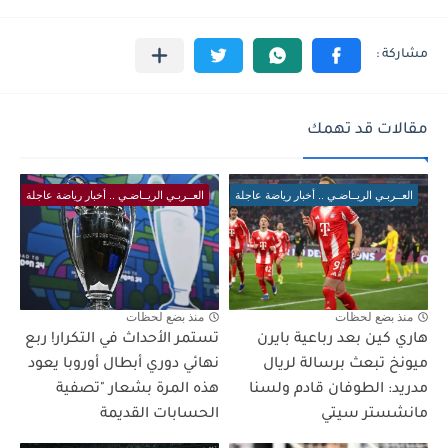
مقالات قد تهمك
العــربـي الريــاضـي .. أخبار رياضة عاجلة
العــربـي الريــاضـي .. أخبار رياضة عاجلة
منذ بضع لحظات
منذ بضع لحظات
هاري كين بعد رباعية بايرن
تستمر الأحداث في التكرار! ربع
ميونخ تبعث برسالة لريال
نهائي دوري أبطال أوروبا يعود
مدريد: الطوفان قادم ولسنا
هذه المرة بشعار "تصفية
مانشستر سيتي
الحسابات القديمة