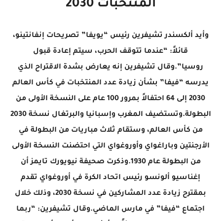
المنتخبات 2030
وأيد ألكسندر تشيفرين رئيس “يويفا” تصريحات إنفانتينو،
قائلاً: “عندما تتوقف الحرب، سيتم إعادة قبول
روسيا”.وقال تشيفرين إنه يعارض بشدة الاقتراح الذي
يدرسه “فيفا” بشأن زيادة عدد المنتخبات في كأس العالم
2030 إلى 64 احتفالاً بمرور 100 عام على النسخة الأولى من
البطولة.وتستضيف المغرب وإسبانيا والبرتغال نسخة 2030
من كأس العالم، وستقام ثلاث مباريات من البطولة في
الأرجنتين وباراغواي وأوروغواي التي احتضنت النسخة الأولى
من البطولة عام 1930.وذكرت صحيفة نيويورك تايمز أن
إغناسيو ألونسو رئيس اتحاد الكرة في أوروغواي تقدم
بمقترح زيادة عدد المشاركين في نسخة 2030، وذلك خلال
اجتماع “فيفا” في مارس الماضي.وقال تشيفرين: “ربما