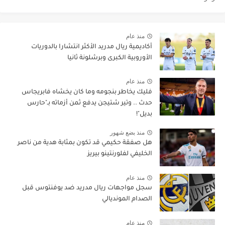
منذ عام
أكاديمية ريال مدريد الأكثر انتشارا بالدوريات
الأوروبية الكبرى وبرشلونة ثانيا
منذ عام
فليك يخاطر بنجومه وما كان يخشاه فابريجاس
حدث .. وتير شتيجن يدفع ثمن أزماته بـ"حارس
بديل"!
منذ بضع شهور
هل صفقة حكيمي قد تكون بمثابة هدية من ناصر
الخليفي لفلورنتينو بيريز
منذ عام
سجل مواجهات ريال مدريد ضد يوفنتوس قبل
الصدام المونديالي
منذ عام