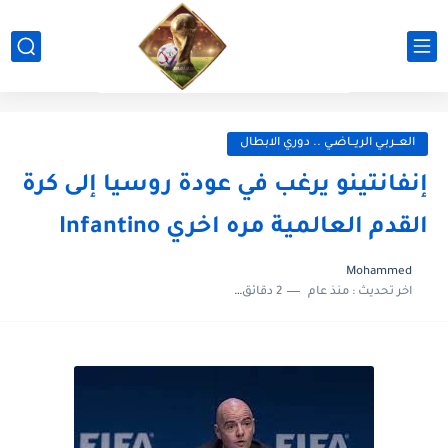
العــربـي الريــاضـي .. دوري الابطال
إنفانتينو يرغب في عودة روسيا إلى كرة
القدم العالمية مره اخري Infantino
Mohammed
اخر تحديث :
منذ عام
2 دقائق للقراءة