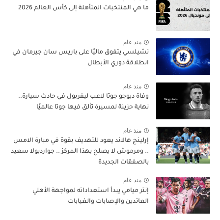
ما هي المنتخبات المتأهلة إلى كأس العالم 2026
منذ عام
تشيلسي يتفوق ماليًا على باريس سان جيرمان في
انطلاقة دوري الأبطال
منذ عام
وفاة ديوجو جوتا لاعب ليفربول في حادث سيارة..
نهاية حزينة لمسيرة تألق فيها جوتا عالميًا
منذ عام
إرلينج هالاند يعود للتهديف بقوة في مبارة الامس
.. ومرموش لا يصلح بهذا المركز .. جوارديولا سعيد
بالصفقات الجديدة
منذ عام
إنتر ميامي يبدأ استعداداته لمواجهة الأهلي
العائدين والإصابات والغيابات