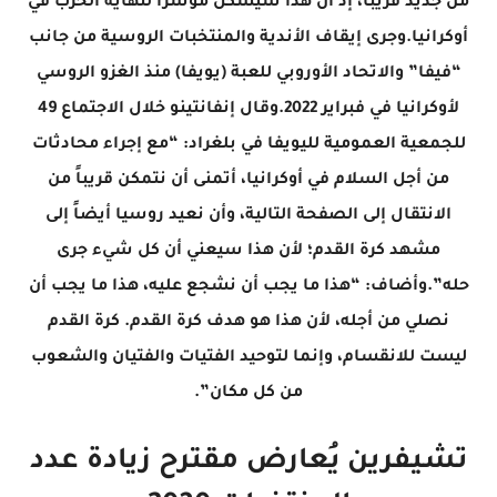
من جديد قريباً، إذ أن هذا سيشكل مؤشراً لنهاية الحرب في
أوكرانيا.وجرى إيقاف الأندية والمنتخبات الروسية من جانب
“فيفا” والاتحاد الأوروبي للعبة (يويفا) منذ الغزو الروسي
لأوكرانيا في فبراير 2022.وقال إنفانتينو خلال الاجتماع 49
للجمعية العمومية لليويفا في بلغراد: “مع إجراء محادثات
من أجل السلام في أوكرانيا، أتمنى أن نتمكن قريباً من
الانتقال إلى الصفحة التالية، وأن نعيد روسيا أيضاً إلى
مشهد كرة القدم؛ لأن هذا سيعني أن كل شيء جرى
حله”.وأضاف: “هذا ما يجب أن نشجع عليه، هذا ما يجب أن
نصلي من أجله، لأن هذا هو هدف كرة القدم. كرة القدم
ليست للانقسام، وإنما لتوحيد الفتيات والفتيان والشعوب
من كل مكان”.
تشيفرين يُعارض مقترح زيادة عدد