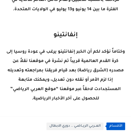
مزدحماً بالنسبة للاعبين.وتقام كأس العالم للأندية في
الفترة ما بين 14 يونيو و13 يوليو في الولايات المتحدة.
إنفانتينو
وختاماً نؤكد لكم أن الخبر إنفانتينو يرغب في عودة روسيا إلى
كرة القدم العالمية قريباً تم نشرة في موقعنا نقلاً عن
مصدره (الشرق رياضة) بعد قيام فريقنا بمراجعته وتعديله
إذا لزم الأمر أو نقله دون تعديل، ويمكنك متابعة
المستجدادت لاحقاً عبر موقعنا “موقع العربي الرياضي”
للحصول على آخر الأخبار الرياضية.
الأقسام
العــربـي الريــاضـي .. دوري الابطال