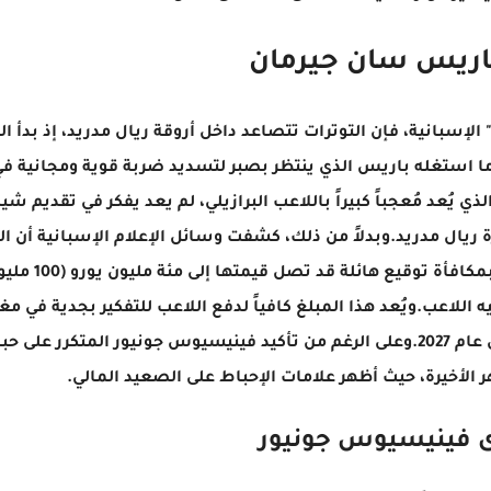
ريس سان جيرمان
لإسبانية، فإن التوترات تتصاعد داخل أروقة ريال مدريد، إذ بدأ ال
ا استغله باريس الذي ينتظر بصبر لتسديد ضربة قوية ومجانية 
 يُعد مُعجباً كبيراً باللاعب البرازيلي، لم يعد يفكر في تقديم ش
1 مليون يورو) إلى إدارة ريال مدريد.وبدلاً من ذلك، كشفت وسائل الإعلام الإسبانية أن
القطرية تهدف إلى جذب فينيسيوس مجاناً، مع 
اعب.ويُعد هذا المبلغ كافياً لدفع اللاعب للتفكير بجدية في مغ
العاصمة الإسبانية دون تمديد عقده الذي يستمر حتى عام 2027.وعلى الرغم من تأكيد فينيسيوس جونيور المتكرر 
هر الأخيرة، حيث أظهر علامات الإحباط على الصعيد المالي.
فينيسيوس جونيور