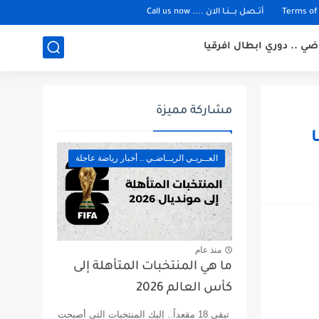
أتــصل بـــنـا الان .... Call us now
ـاضي .. دوري ابطال افرقيا
مشاركة مميزة
العــربـي الريــاضـي .. أخبار رياضة عاجلة
منذ عام
ما هي المنتخبات المتأهلة إلى
كأس العالم 2026
تبقى 18 مقعداً.. إليك المنتخبات التي أصبحت