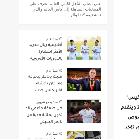
على أعتاب التأهل لكأس العالم تعرف على
المنتخبات المتأهلة إلى كأس العالم والذي
تستضيفه كندا والو...
منذ عام
أكاديمية ريال مدريد
الأكثر انتشارا
بالدوريات الأوروبية
الكبرى وبرشلونة ثانيا
منذ عام
فليك يخاطر بنجومه
وما كان يخشاه
فابريجاس حدث ..
وتير شتيجن يدفع
اخيس"
منذ بضع شهور
ثمن أزماته بـ"حارس
الإسباني المتخصص في الانتقالات.وقال التقرير إن بي إس جي سينتظر نهاية عقد البرازيلي مع ريال مدريد في يونيو 2027 ويتقدم
هل صفقة حكيمي قد
بديل"!
تكون بمثابة هدية من
خصوص
ناصر الخليفي
ى تؤكد
لفلورنتينو بيريز
منذ عام