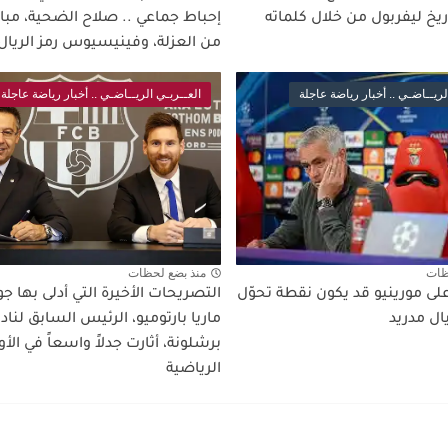
ريخ ليفربول من خلال كلماته
إحباط جماعي .. صلاح الضحية، مباب
من العزلة، وفينيسيوس رمز الريال 
لريــاضـي .. أخبار رياضة عاجلة
العــربـي الريــاضـي .. أخبار رياضة عاجلة
ظات
منذ بضع لحظات
على مورينيو قد يكون نقطة تحوّل
التصريحات الأخيرة التي أدلى بها 
ال مدريد
ماريا بارتوميو، الرئيس السابق لناد
برشلونة، أثارت جدلاً واسعاً في ال
الرياضية