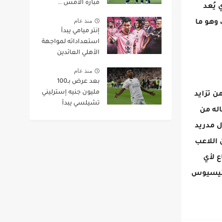
مبارة الامس ..
 يُعد
ومرموش لا يصلح
منذ عام
 وهو ما
بهذا المركز ..
إنتر ميامي يبدأ
جوارديولا سعيد
استعداداته لمواجهة
بالصفقات الجديدة
الأهلي العائدين
والإصابات والغيابات
منذ عام
بعد عرض بـ100
مليون جنيه إسترليني
ن تزايد
تشيلسي يبدأ
له من
مفاوضاته مع
رودريجو من هو
 يضع ريال مدريد
البديل المحتمل
 اللاعب
اع لأي
فينيسيوس