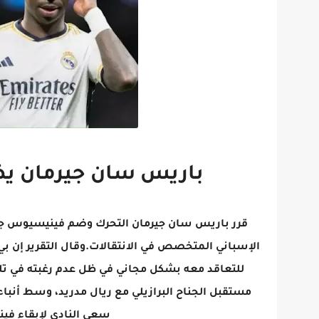
باريس سان جيرمان يض
قرر باريس سان جيرمان التحرك وضم فينيسيوس ج
للتعاقد معه بشكل مجاني في ظل عدم رغبته في تلبي
مستقبل الجناح البرازيلي مع ريال مدريد، وسط أنباء
سعي النادي لإبقاء فينيسيوس 