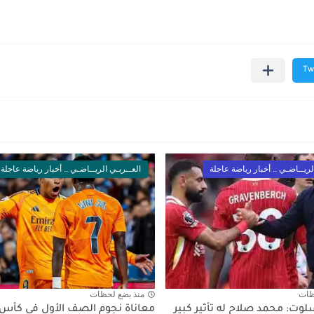
لريــاضـي .. أخبار رياضة عاجلة
العــربـي الريــاضـي .. أخبار رياضة عاجلة
ظات
منذ بضع لحظات
سلوت: محمد صلاح له تأثير كبير
معاناة نجوم الصف الأول في كأس ا