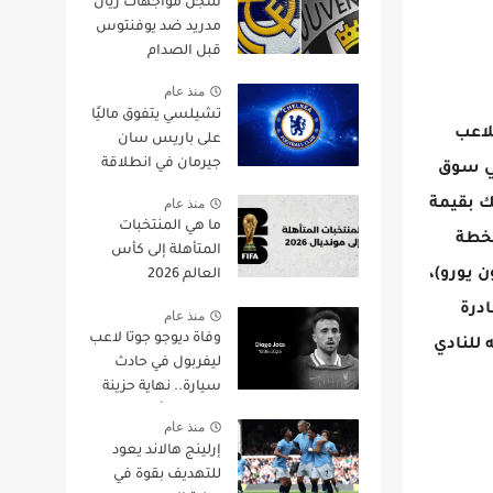
سجل مواجهات ريال
مدريد ضد يوفنتوس
قبل الصدام
المونديالي
منذ عام
تشيلسي يتفوق ماليًا
لاعب
على باريس سان
جيرمان في انطلاقة
في سوق
دوري الأبطال
منذ عام
يك بقيمة
ما هي المنتخبات
 الخطة
المتأهلة إلى كأس
وعده بمكافأة توقيع هائلة قد تصل قيمتها إلى مئة مليون يورو (100 مليون يورو)،
العالم 2026
ادرة
منذ عام
وفاة ديوجو جوتا لاعب
على حبه للنادي
ليفربول في حادث
سيارة.. نهاية حزينة
لمسيرة تألق فيها
منذ عام
جوتا عالميًا
إرلينج هالاند يعود
للتهديف بقوة في