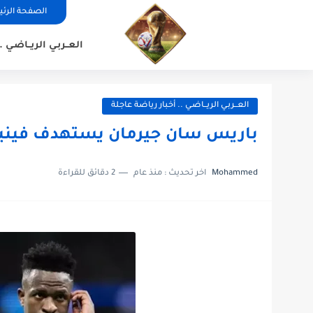
الصفحة الرئ
العــربـي الريــاضـي
العــربـي الريــاضـي .. أخبار رياضة عاجلة
باريس سان جيرمان يستهدف فينيس
Mohammed
اخر تحديث :
منذ عام
2 دقائق للقراءة