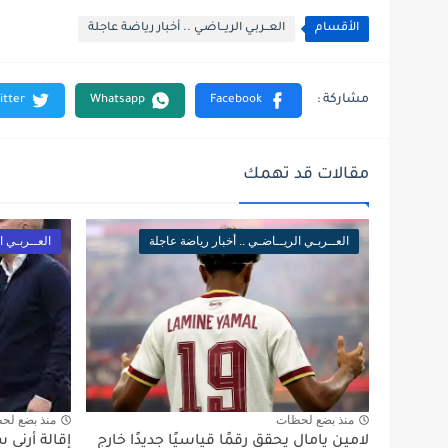
الأقسام
العــربـي الريــاضـي .. أخبار رياضة عاجلة
مقالات قد تهمك
العــربـي الريــاضـي .. أخبار رياضة عاجلة
العــربـي ا
منذ بضع لحظات
منذ بضع لح
لامين يامال يحقق رقمًا قياسيًا جديدًا خارج
إقالة أرني 