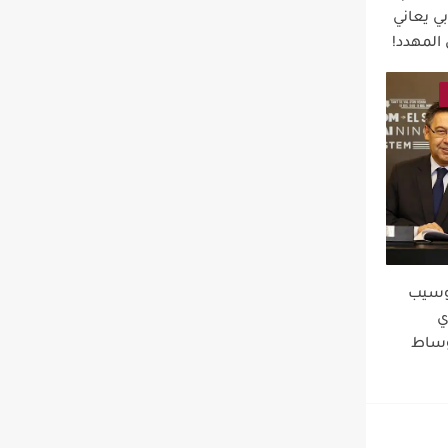
ي يعاني
المهدد!
جوسيب
ي
أوساط