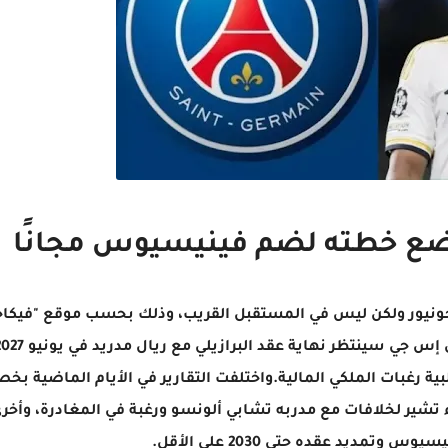
ع خطته لضم فينيسيوس مجانًا
ونيور ولكن ليس في المستقبل القريب، وذلك بحسب موقع "فيك
ة رغبات الملكي المالية.واختلفت التقارير في الأيام الماضية ب
 تشير لخلافات مع مدربه تشابي ألونسو ورغبة في المغادرة، وأخر
وتمديد عقده حتى 2030 على الأقل.