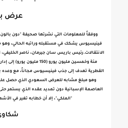
عرض با
ووفقاً للمعلومات التي نشرتها صحيفة "دون بالون" ا
فينيسيوس يشكك في مستقبله وراتبه الحالي، وهو م
الانتقالات.رئيس باريس سان جيرمان، ناصر الخليفي، الذي
مئة وخمسين مليون يورو (50
وهو مبلغ مشابه للعرض السعودي الذي حصل عليه الل
"الملكي"، إلا أن خطابه تغير في الأش
شكاوى 