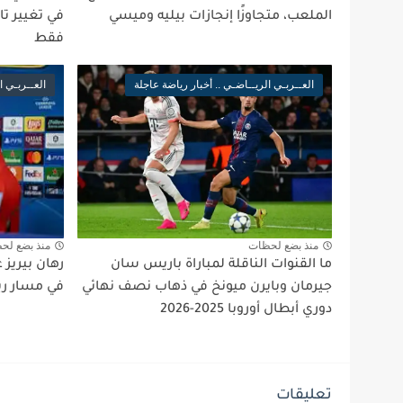
الملعب، متجاوزًا إنجازات بيليه وميسي
في تغيير تا
فقط
العــربـي الريــاضـي .. أخبار رياضة عاجلة
العــربـي ا
منذ بضع لحظات
منذ بضع لح
ما القنوات الناقلة لمباراة باريس سان
رهان بيريز 
جيرمان وبايرن ميونخ في ذهاب نصف نهائي
في مسار ري
دوري أبطال أوروبا 2025-2026
تعليقات