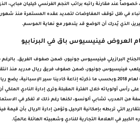
 خصوصاً عند مقارنة راتبه براتب النجم الفرنسي كيليان مبابي، الذي
الأنباء في ظل توقف المفاوضات لتمديد عقده المستمرة منذ شهور،
يريز، الذي يُدرك أن الوضع قد يتدهور مع نهاية الموسم.
مام العروض فينيسيوس باق في البرنابيو
لجناح البرازيلي فينيسيوس جونيور، ضمن صفوف الفريق. بالرغم م
يلعب فينيسيوس جونيور، ضمن صفوف فريق ريال مدريد منذ انتقا
نادي فلامينجو البرازيلي خلال فترة الانتقالات الصيفية لعام 2018.وبحسب ما ذكرته إذاعة كادينا سير الإسبانية،
ى رأس أولوياته خلال الفترة المقبلة.وترى إدارة النادي الملكي أن
عاملة غير منصفة من المدرب تشابي ألونسو، لكنها رغم ذلك لا تفكر في الاستم
ارير التي تربطه بإمكانية الرحيل.وتؤمن إدارة الريال بأن قيمة 
 الكبير في العلامة التجارية للنادي وشعبيته الهائلة عالميًا.