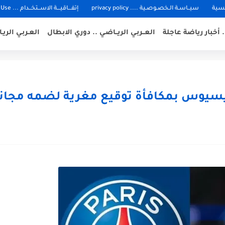
يسية
سيــاسـة الـخصـوصـية .... privacy policy
إتفـــاقيـــة الاســتخــدام ... Terms of Use
 .. أخبار رياضة عاجلة
العــربـي الريــاضـي .. دوري الابطال
العـربـي الري
يوس بمكافأة توقيع مغرية لضمه مجانا